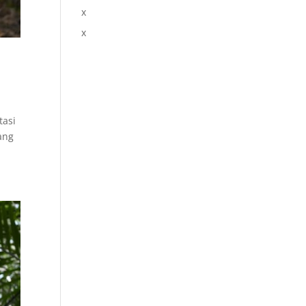
x
x
tasi
ang