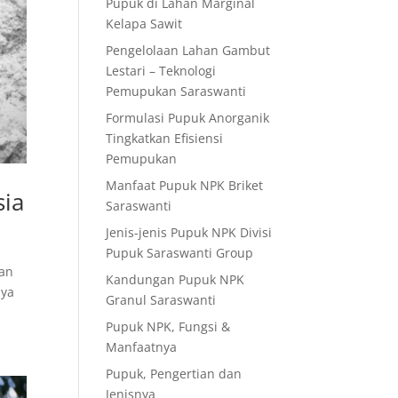
Pupuk di Lahan Marginal
Kelapa Sawit
Pengelolaan Lahan Gambut
Lestari – Teknologi
Pemupukan Saraswanti
Formulasi Pupuk Anorganik
Tingkatkan Efisiensi
Pemupukan
Manfaat Pupuk NPK Briket
sia
Saraswanti
Jenis-jenis Pupuk NPK Divisi
Pupuk Saraswanti Group
ian
Kandungan Pupuk NPK
nya
Granul Saraswanti
Pupuk NPK, Fungsi &
Manfaatnya
Pupuk, Pengertian dan
Jenisnya