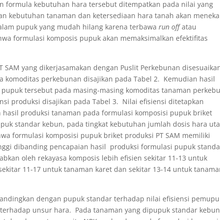
n formula kebutuhan hara tersebut ditempatkan pada nilai yang
rkan kebutuhan tanaman dan ketersediaan hara tanah akan menek
dalam pupuk yang mudah hilang karena terbawa
run off
atau
ahwa formulasi komposis pupuk akan memaksimalkan efektifitas
PT SAM yang dikerjasamakan dengan Puslit Perkebunan disesuaika
a komoditas perkebunan disajikan pada Tabel 2. Kemudian hasil
 pupuk tersebut pada masing-masing komoditas tanaman perkeb
i produksi disajikan pada Tabel 3. Nilai efisiensi ditetapkan
hasil produksi tanaman pada formulasi komposisi pupuk briket
upuk standar kebun, pada tingkat kebutuhan jumlah dosis hara ut
wa formulasi komposisi pupuk briket produksi PT SAM memiliki
tinggi dibanding pencapaian hasil produksi formulasi pupuk standa
bkan oleh rekayasa komposis lebih efisien sekitar 11-13 untuk
 sekitar 11-17 untuk tanaman karet dan sekitar 13-14 untuk tanam
andingkan dengan pupuk standar terhadap nilai efisiensi pemup
 terhadap unsur hara. Pada tanaman yang dipupuk standar kebu