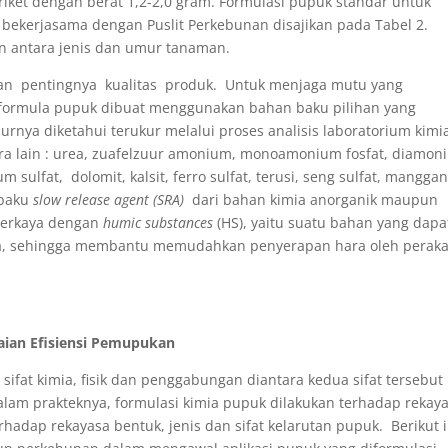
riket dengan berat 1,2-2,0 gram. Formulasi pupuk standar untuk
bekerjasama dengan Puslit Perkebunan disajikan pada Tabel 2.
n antara jenis dan umur tanaman.
kan pentingnya kualitas produk. Untuk menjaga mutu yang
), formula pupuk dibuat menggunakan bahan baku pilihan yang
rnya diketahui terukur melalui proses analisis laboratorium kimi
ra lain : urea, zuafelzuur amonium, monoamonium fosfat, diamon
um sulfat, dolomit, kalsit, ferro sulfat, terusi, seng sulfat, mangga
 baku
slow release agent (SRA)
dari bahan kimia anorganik maupun
iperkaya dengan
humic substances
(HS), yaitu suatu bahan yang dapa
a, sehingga membantu memudahkan penyerapan hara oleh perak
ian Efisiensi Pemupukan
ifat kimia, fisik dan penggabungan diantara kedua sifat tersebut
alam prakteknya, formulasi kimia pupuk dilakukan terhadap rekay
erhadap rekayasa bentuk, jenis dan sifat kelarutan pupuk. Berikut i