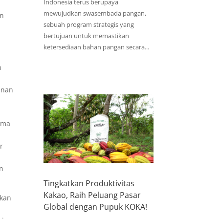
Indonesia terus berupaya
mewujudkan swasembada pangan,
an
sebuah program strategis yang
bertujuan untuk memastikan
ketersediaan bahan pangan secara...
n
unan
ama
r
an
Tingkatkan Produktivitas
Kakao, Raih Peluang Pasar
ukan
Global dengan Pupuk KOKA!
n