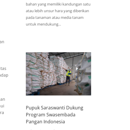
bahan yang memiliki kandungan satu
atau lebih unsur hara yang diberikan
pada tanaman atau media tanam
untuk mendukung...
dan
t
itas
hadap
gan
hui
Pupuk Saraswanti Dukung
ara
Program Swasembada
Pangan Indonesia