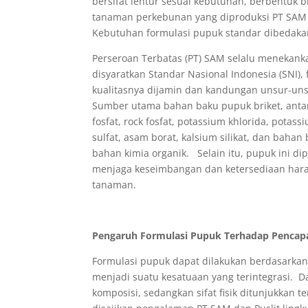
bersifat lentur sesuai kebutuhan, berbentuk b
tanaman perkebunan yang diproduksi PT SAM 
Kebutuhan formulasi pupuk standar dibedaka
Perseroan Terbatas (PT) SAM selalu menekan
disyaratkan Standar Nasional Indonesia (SNI
kualitasnya dijamin dan kandungan unsur-unsu
Sumber utama bahan baku pupuk briket, anta
fosfat, rock fosfat, potassium khlorida, potassi
sulfat, asam borat, kalsium silikat, dan bahan
bahan kimia organik. Selain itu, pupuk ini d
menjaga keseimbangan dan ketersediaan har
tanaman.
Pengaruh Formulasi Pupuk Terhadap Pencapa
Formulasi pupuk dapat dilakukan berdasarkan s
menjadi suatu kesatuaan yang terintegrasi. D
komposisi, sedangkan sifat fisik ditunjukkan t