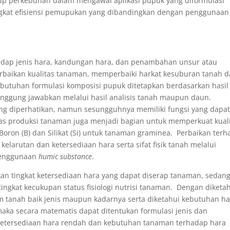
kup perkebunan dalam mengawal aplikasi pupuk yang diformulasi
gkat efisiensi pemupukan yang dibandingkan dengan penggunaan
hadap jenis hara, kandungan hara, dan penambahan unsur atau
rbaikan kualitas tanaman, memperbaiki harkat kesuburan tanah 
butuhan formulasi komposisi pupuk ditetapkan berdasarkan hasil
anggung jawabkan melalui hasil analisis tanah maupun daun.
ng diperhatikan, namun sesungguhnya memiliki fungsi yang dapa
itas produksi tanaman juga menjadi bagian untuk memperkuat kual
ron (B) dan Silikat (Si) untuk tanaman graminea. Perbaikan ter
elarutan dan ketersediaan hara serta sifat fisik tanah melalui
 penggunaan
humic substance
.
an tingkat ketersediaan hara yang dapat diserap tanaman, sedan
ngkat kecukupan status fisiologi nutrisi tanaman. Dengan diketa
m tanah baik jenis maupun kadarnya serta diketahui kebutuhan h
ka secara matematis dapat ditentukan formulasi jenis dan
ketersediaan hara rendah dan kebutuhan tanaman terhadap hara