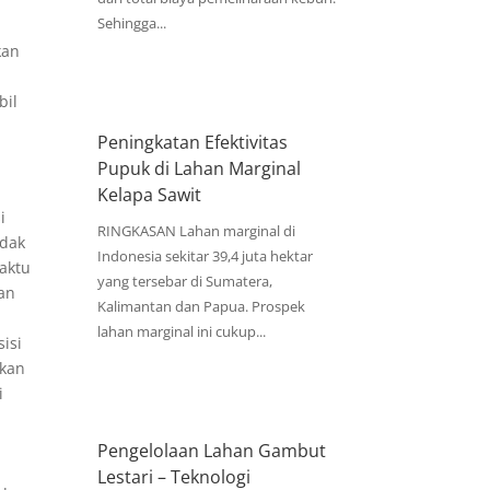
Sehingga...
kan
bil
Peningkatan Efektivitas
Pupuk di Lahan Marginal
Kelapa Sawit
i
RINGKASAN Lahan marginal di
idak
Indonesia sekitar 39,4 juta hektar
waktu
yang tersebar di Sumatera,
an
Kalimantan dan Papua. Prospek
lahan marginal ini cukup...
isi
pkan
i
Pengelolaan Lahan Gambut
Lestari – Teknologi