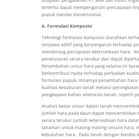
disajikan pengalaman PT SAM dan Puslit ling
tertentu dapat mempengaruhi pencapaian tin
pupuk standar konvensional.
A. Formulasi Komposisi
Teknologi formulasi komposisi diarahkan ter
senyawa aditif yang berpengaruh terhadap pe
mendorong percepatan ketersediaan hara. Ke
penelusuran secara terukur dan dapat dipert
Penambahan unsur hara yang selama ini kura
berkontribusi nyata terhadap perbaikan kual
formulasi pupuk, misalnya penambahan hara Bo
kualitas kesuburan tanah melalui peningkatan k
pengkayaan bahan ameiorasi tanah, seperti
Analisis kadar unsur dalam tanah mencermink
jumlah hara pada daun dapat mencerminkan ti
secara terukur jumlah ketersediaan hara dala
tanaman untuk masing-masing unsure hara, ma
kebutuhan hara. Pada tanah dengan kondisi 