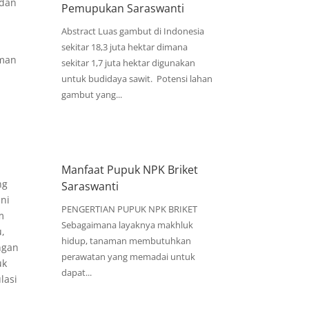
 dan
Pemupukan Saraswanti
Abstract Luas gambut di Indonesia
sekitar 18,3 juta hektar dimana
aman
sekitar 1,7 juta hektar digunakan
untuk budidaya sawit. Potensi lahan
gambut yang...
Manfaat Pupuk NPK Briket
ng
Saraswanti
ni
PENGERTIAN PUPUK NPK BRIKET
m
Sebagaimana layaknya makhluk
u,
hidup, tanaman membutuhkan
ngan
perawatan yang memadai untuk
uk
dapat...
lasi