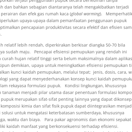
dilaporkan terjadi penggunaan pupuk secara berlebihan tanpa
h dan bahkan sebagian diantaranya telah mengakibatkan terjadi
 perairan dan efek gas rumah kaca (
global warming
). Memperhati
 diperlukan upaya-upaya dalam pemanfaatan penggunaan pupuk
timalkan pencapaian produktivitas secara efektif dan efisien sam
.
 relatif lebih rendah, diperkirakan berkisar diangka 50-70 bila
nya sudah maju. Pencapai efisiensi pemupukan yang rendah ini
 curah hujan relatif tinggi serta belum maksimalnya dalam aplikas
pun demikian, upaya untuk meningkatkan efisiensi pemupukan t
kan kunci kaidah pemupukan, melalui tepat; jenis, dosis, cara, 
knologi yang dapat menyederhanakan konsep kunci kaidah pemupuk
lam rekayasa formulasi pupuk. Kondisi lingkungan, khususnya
n tanaman menjadi pilar utama dasar penentuan formulasi kompos
n pupuk merupakan sifat-sifat penting lainnya yang dapat dikonse
 komposisi kimia dan sifat fisik pupuk dapat diintegrasikan menjad
solusi untuk mengatasi keterbatasan sumberdaya, khususnya
aga, waktu dan biaya. Para pakar agronomis dan ekonomi sepakat
i kaidah manfaat yang berkonsekuensi terhadap efisiensi.