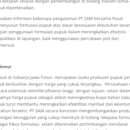
berjalan selaras dengan perkembangan di bidang industri kimia
uk diperkenalkan.
ampaikan informasi beberapa pengalaman PT SAM bersama Pusat
m menyusun formulasi pupuk atas dasar kesesuaian kebutuhan tan
ajian penggunaan formulasi pupuk dalam meningkatkan efisiensi
apalikasi di lapangan, baik menggunakan percobaan plot dan
mersial.
Makmur
pusat di Sidoarjo-Jawa Timur, merupakan suatu produsen pupuk ya
k berkualitas dengan harga yang cukup terjangkau. Perusahaan i
 potensial memiliki efisiensi tinggi, dengan tujuan; selain dala
atnya harga pupuk sebagai akibat meningkatnya biaya bahan bak
ntuk turut membantu meningkatkan efektifitas manfaat dan keuntu
 tahun terakhir, PT SAM secara konsisten mengembangankan prod
engan keunggulan yang cukup menonjol di bidang rekayasa formu
agai fokus formulasi, selain dikarenakan pertimbangan mendasar