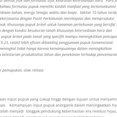
i bentuk fisik dan formulasi sifat kelarutan ketersediaan hara. Para 
ahwa formulasi pupuk memiliki kaidah manfaat yang berkonsekuensi
diaan bahan, energy, tenaga, waktu dan biaya. Sekitar 10 tahun terak
bekerjasama dengan Puslit Perkebunan merekayasa dan memproduksi
puk, khususnya pupuk briket untuk tanaman perkebunan yang bersifat 
n dengan kondisi kesuburan tanah khususnya ketersediaan hara dan
 pupuk briket pada tanah yang specifik mampu meningkatkan pencapa
5-23, relatif lebih efisien dibanding penggunaan pupuk konvensional.
 meningkat tidak hanya karena kemampuannya dalam meningkatkan
ga kelestarian produktivitas lahan dan penekanan terhadap pencemara
si pemupukan, slow release
an input pupuk yang cukup tinggi dengan tujuan untuk menjami
aman. Kemampuan input pupuk anorganik dalam meningkatkan has
 telah menjadi tonggak pendukung keberhasilan era revolusi hijau