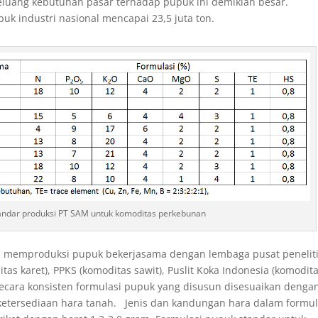
eluang kebutuhan pasar terhadap pupuk ini demikian besar.
k industri nasional mencapai 23,5 juta ton.
tandar produksi PT SAM untuk komoditas perkebunan
memproduksi pupuk bekerjasama dengan lembaga pusat penelit
itas karet), PPKS (komoditas sawit), Puslit Koka Indonesia (komodit
Secara konsisten formulasi pupuk yang disusun disesuaikan denga
etersediaan hara tanah. Jenis dan kandungan hara dalam formu