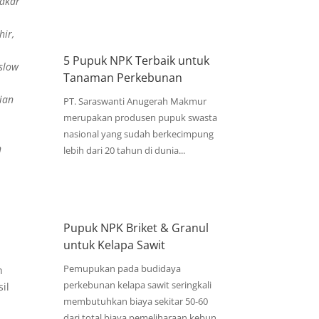
pakar
hir,
5 Pupuk NPK Terbaik untuk
slow
Tanaman Perkebunan
ian
PT. Saraswanti Anugerah Makmur
merupakan produsen pupuk swasta
nasional yang sudah berkecimpung
n
lebih dari 20 tahun di dunia...
Pupuk NPK Briket & Granul
untuk Kelapa Sawit
Pemupukan pada budidaya
n
perkebunan kelapa sawit seringkali
il
membutuhkan biaya sekitar 50-60
.
dari total biaya pemeliharaan kebun.