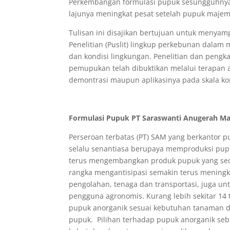
Perkembangan formulasi pupuk sesungguhnya 
lajunya meningkat pesat setelah pupuk majem
Tulisan ini disajikan bertujuan untuk meny
Penelitian (Puslit) lingkup perkebunan dala
dan kondisi lingkungan. Penelitian dan pengk
pemupukan telah dibuktikan melalui terapan 
demontrasi maupun aplikasinya pada skala ko
Formulasi Pupuk PT Saraswanti Anugerah 
Perseroan terbatas (PT) SAM yang berkantor 
selalu senantiasa berupaya memproduksi pupu
terus mengembangkan produk pupuk yang secara
rangka mengantisipasi semakin terus meningk
pengolahan, tenaga dan transportasi, juga u
pengguna agronomis. Kurang lebih sekitar 14
pupuk anorganik sesuai kebutuhan tanaman d
pupuk. Pilihan terhadap pupuk anorganik seb