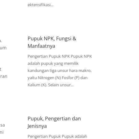
ektensifikasi...
Pupuk NPK, Fungsi &
a.
Manfaatnya
ium
n
Pengertian Pupuk NPK Pupuk NPK
adalah pupuk yang memilik
t
kandungan tiga unsur hara makro,
aran
yaitu Nitrogen (N) Fosfor (P) dan
Kalium (K). Selain unsur...
Pupuk, Pengertian dan
asa
Jenisnya
ni
Pengertian Pupuk Pupuk adalah