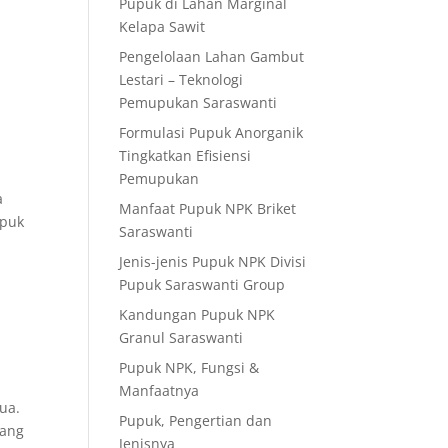
Pupuk di Lahan Marginal
Kelapa Sawit
Pengelolaan Lahan Gambut
Lestari – Teknologi
Pemupukan Saraswanti
Formulasi Pupuk Anorganik
Tingkatkan Efisiensi
Pemupukan
a
Manfaat Pupuk NPK Briket
upuk
Saraswanti
Jenis-jenis Pupuk NPK Divisi
Pupuk Saraswanti Group
Kandungan Pupuk NPK
Granul Saraswanti
Pupuk NPK, Fungsi &
Manfaatnya
ua.
Pupuk, Pengertian dan
sang
Jenisnya